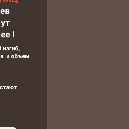
цев
ут
ее !
 изгиб,
на и объем
естают