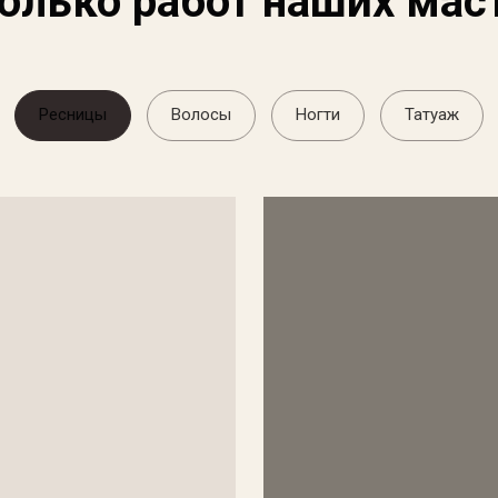
олько работ наших мас
Ресницы
Волосы
Ногти
Татуаж