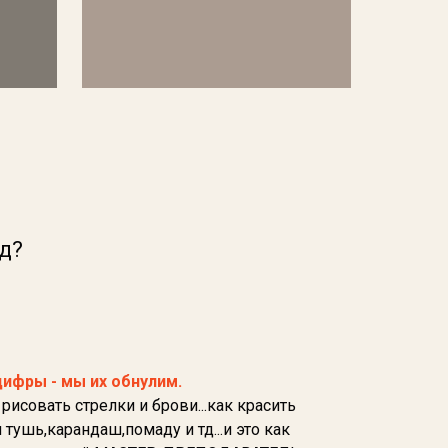
од?
цифры - мы их обнулим.
 рисовать стрелки и брови...как красить
тушь,карандаш,помаду и тд...и это как